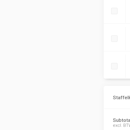
Staffel
Subtota
excl. B