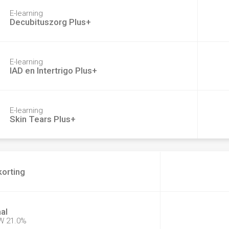
E-learning
Decubituszorg Plus+
E-learning
IAD en Intertrigo Plus+
E-learning
Skin Tears Plus+
korting
al
TW
21.0
%