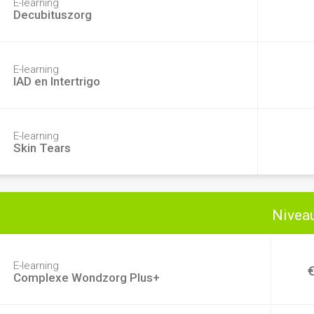
E-learning
Decubituszorg
E-learning
IAD en Intertrigo
E-learning
Skin Tears
Niveau
E-learning
Complexe Wondzorg Plus+